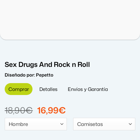
Sex Drugs And Rock n Roll
Diseñado por:
Pepetto
Comprar
Detalles
Envíos y Garantía
El
El
18,90
€
16,99
€
precio
precio
original
actual
era:
es: