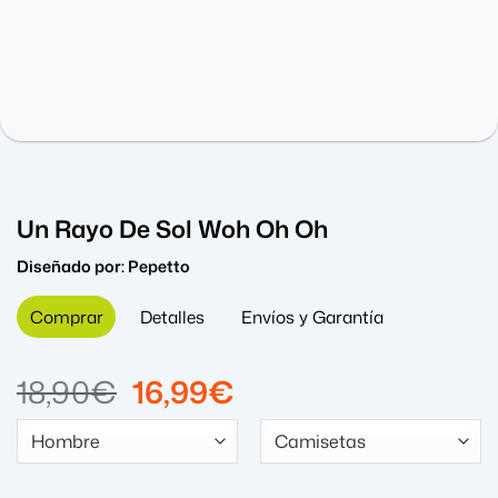
Un Rayo De Sol Woh Oh Oh
Diseñado por:
Pepetto
Comprar
Detalles
Envíos y Garantía
El
El
18,90
€
16,99
€
precio
precio
original
actual
era:
es: