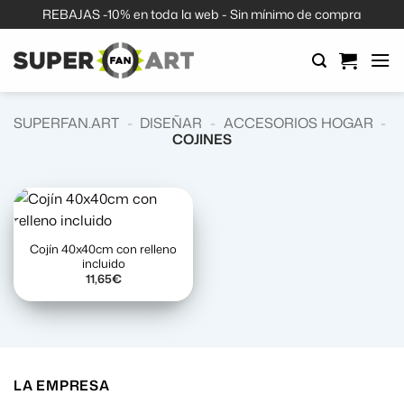
Saltar
REBAJAS -10% en toda la web - Sin mínimo de compra
al
contenido
SUPERFAN.ART
-
DISEÑAR
-
ACCESORIOS HOGAR
-
COJINES
Cojín 40x40cm con relleno
incluido
11,65
€
LA EMPRESA