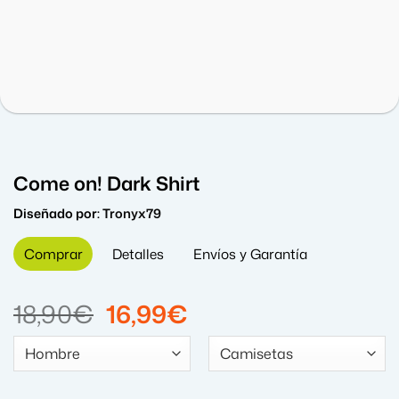
Come on! Dark Shirt
Diseñado por:
Tronyx79
Comprar
Detalles
Envíos y Garantía
El
El
18,90
€
16,99
€
precio
precio
original
actual
era:
es: