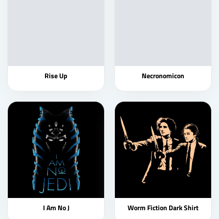
Rise Up
Necronomicon
I Am No J
Worm Fiction Dark Shirt