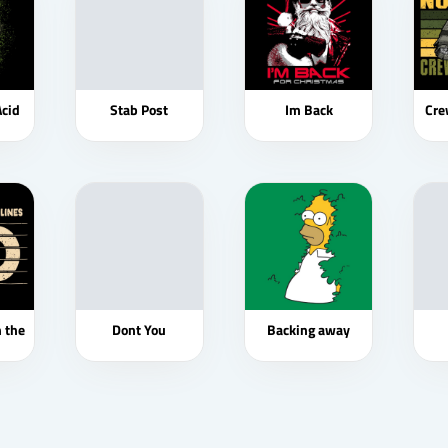
cid
Stab Post
Im Back
Cre
 the
Dont You
Backing away