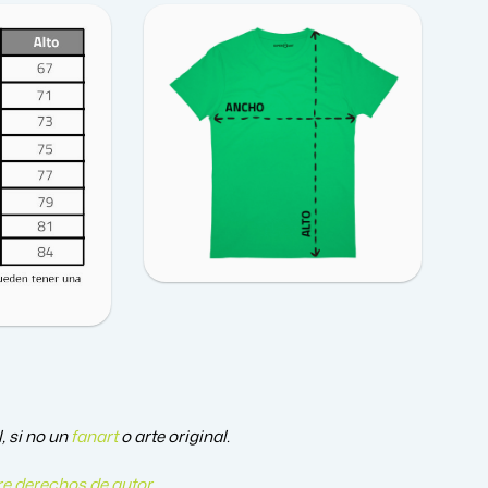
, si no un
fanart
o arte original.
e derechos de autor
.