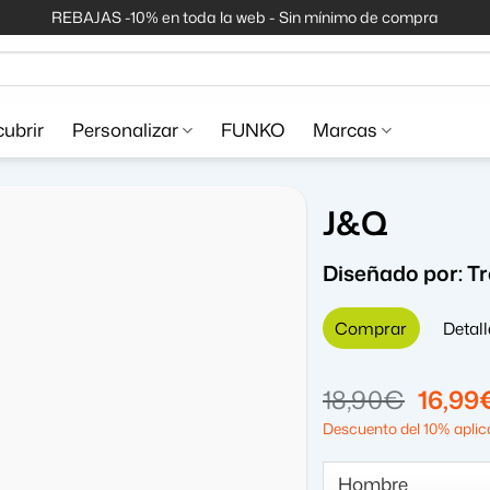
REBAJAS -10% en toda la web - Sin mínimo de compra
ubrir
Personalizar
FUNKO
Marcas
J&Q
Diseñado por:
T
Comprar
Detall
El
18,90
€
16,99
precio
Descuento del 10% aplica
origin
era: