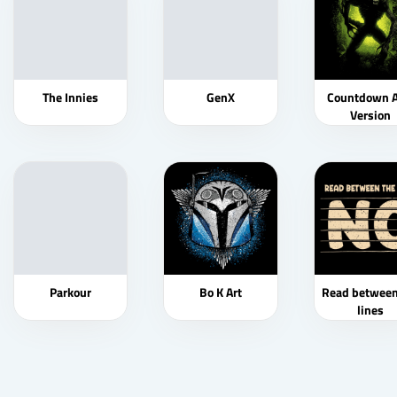
The Innies
GenX
Countdown A
Version
Parkour
Bo K Art
Read between
lines