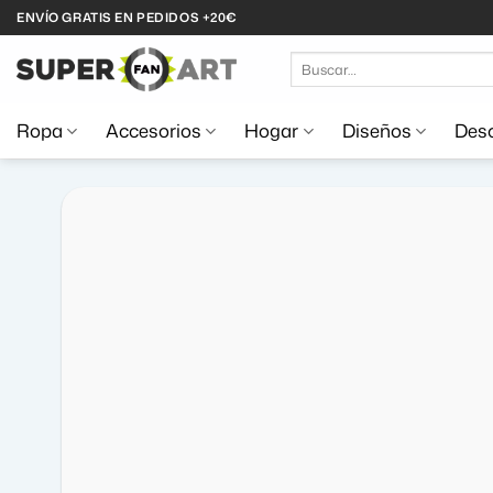
Saltar
ENVÍO GRATIS EN PEDIDOS +20€
al
Buscar
contenido
por:
Ropa
Accesorios
Hogar
Diseños
Desc