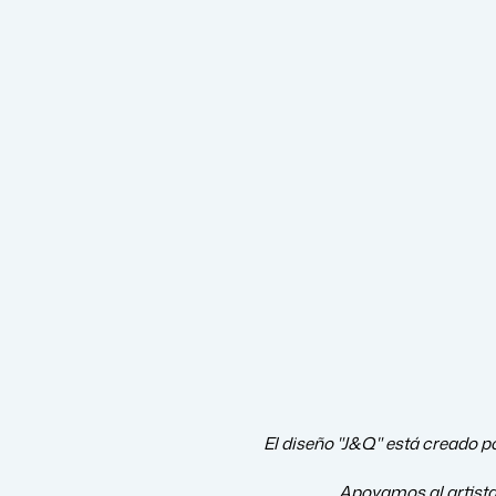
El diseño "J&Q" está creado po
Apoyamos al artist