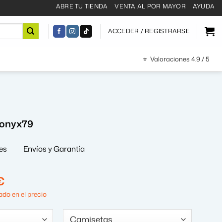
ABRE TU TIENDA
VENTA AL POR MAYOR
AYUDA
ACCEDER / REGISTRARSE
⭐
Valoraciones 4.9 / 5
ronyx79
es
Envíos y Garantía
El
€
precio
do en el precio
al
actual
es: