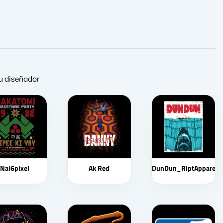
su diseñador
Nai6pixel
Ak Red
DunDun_RiptApparel2