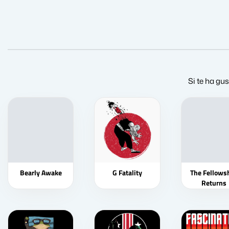
Si te ha gu
Bearly Awake
G Fatality
The Fellows
Returns