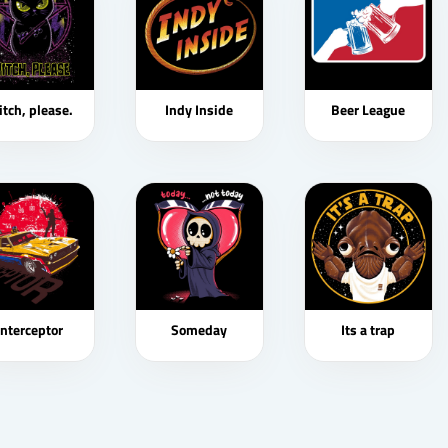
tch, please.
Indy Inside
Beer League
Interceptor
Someday
Its a trap