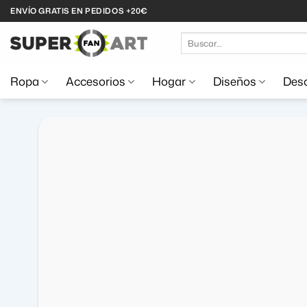
Saltar
ENVÍO GRATIS EN PEDIDOS +20€
al
Buscar
contenido
por:
Ropa
Accesorios
Hogar
Diseños
Desc