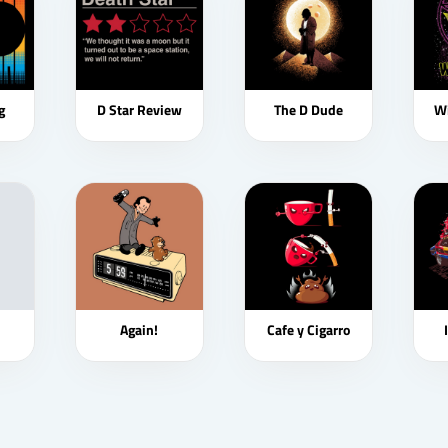
g
D Star Review
The D Dude
Wi
Again!
Cafe y Cigarro