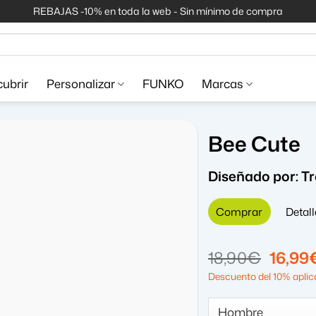
REBAJAS -10% en toda la web - Sin mínimo de compra
ubrir
Personalizar
FUNKO
Marcas
Bee Cute
Diseñado por:
T
Comprar
Detall
El
18,90
€
16,99
precio
Descuento del 10% aplica
origin
era: