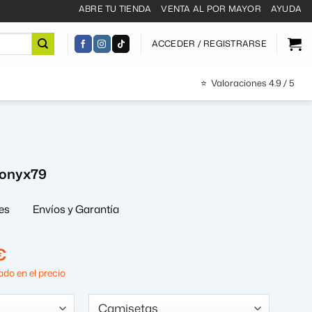
ABRE TU TIENDA
VENTA AL POR MAYOR
AYUDA
ACCEDER / REGISTRARSE
⭐
Valoraciones 4.9 / 5
ronyx79
es
Envíos y Garantía
El
€
precio
do en el precio
al
actual
es: