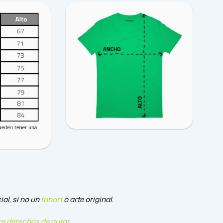
al, si no un
fanart
o arte original.
e derechos de autor
.