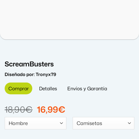
ScreamBusters
Diseñado por:
Tronyx79
Comprar
Detalles
Envíos y Garantía
El
El
18,90
€
16,99
€
precio
precio
original
actual
era:
es: