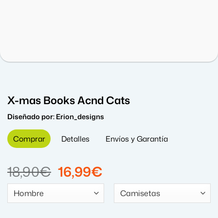
X-mas Books Acnd Cats
Diseñado por:
Erion_designs
Comprar
Detalles
Envíos y Garantía
El
El
18,90
€
16,99
€
precio
precio
original
actual
era:
es: