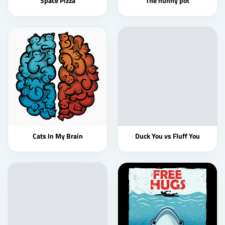
Space Pizza
The hunny pot
Cats In My Brain
Duck You vs Fluff You