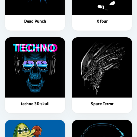
Dead Punch
X four
techno 3D skull
Space Terror