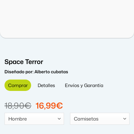
Space Terror
Diseñado por:
Alberto cubatas
Comprar
Detalles
Envíos y Garantía
El
El
18,90
€
16,99
€
precio
precio
original
actual
era:
es: