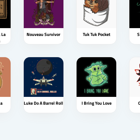
 La
Nouveau Survivor
Tuk Tuk Pocket
S
a
a
Luke Do A Barrel Roll
I Bring You Love