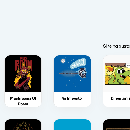
Si te ha gust
Mushrooms Of
An Impostor
Dinoptimis
Doom