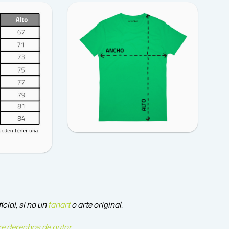
cial, si no un
fanart
o arte original.
e derechos de autor
.