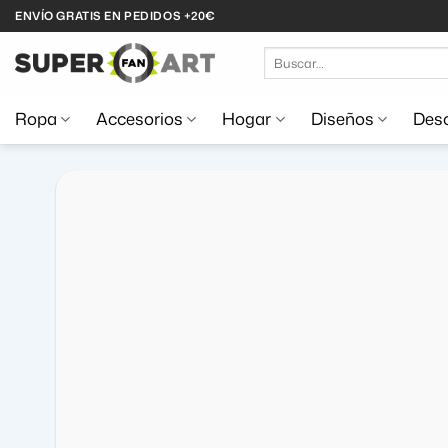
Saltar
ENVÍO GRATIS EN PEDIDOS +20€
al
Buscar
contenido
por:
Ropa
Accesorios
Hogar
Diseños
Desc