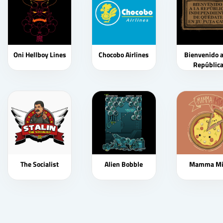
Oni Hellboy Lines
Chocobo Airlines
Bienvenido a
Repúblic
The Socialist
Alien Bobble
Mamma Mi