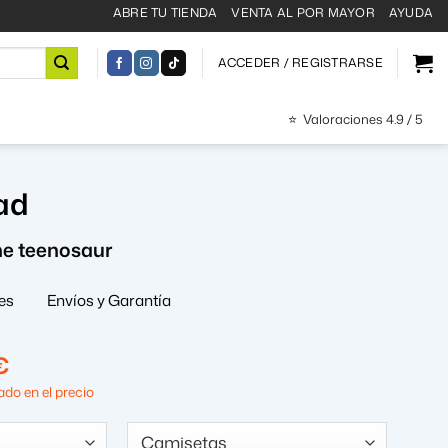
ABRE TU TIENDA
VENTA AL POR MAYOR
AYUDA
ACCEDER / REGISTRARSE
⭐
Valoraciones 4.9 / 5
ad
e teenosaur
es
Envíos y Garantía
El
€
precio
do en el precio
al
actual
es: