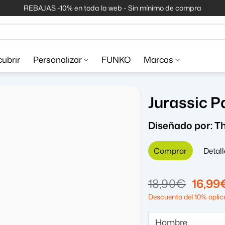
REBAJAS -10% en toda la web - Sin mínimo de compra
ubrir
Personalizar
FUNKO
Marcas
Jurassic P
Diseñado por:
Th
Comprar
Detall
El
18,90
€
16,99
precio
Descuento del 10% aplica
origin
era: