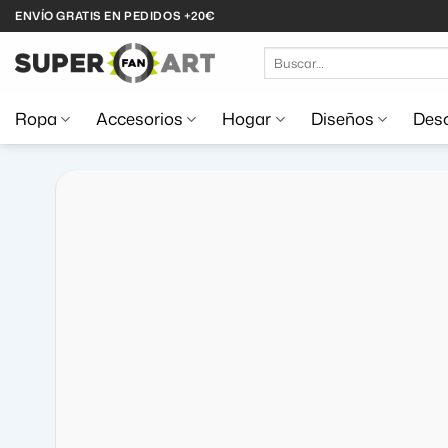
Saltar
ENVÍO GRATIS EN PEDIDOS +20€
al
Buscar
contenido
por:
Ropa
Accesorios
Hogar
Diseños
Desc