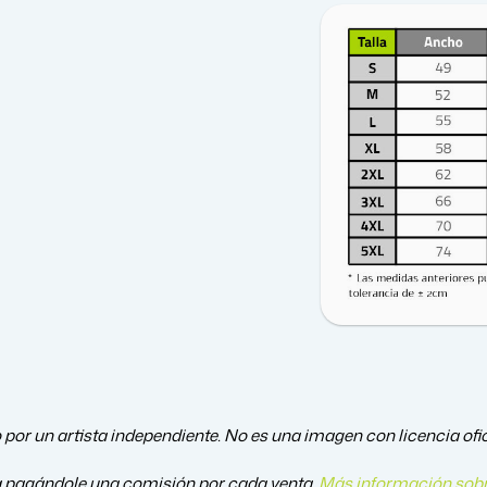
 por un artista independiente. No es una imagen con licencia ofic
a pagándole una comisión por cada venta.
Más información sobr