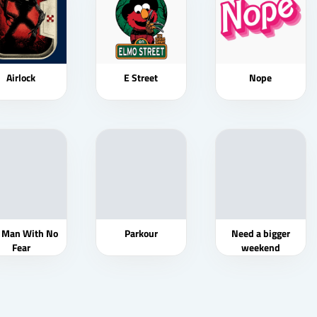
Airlock
E Street
Nope
 Man With No
Parkour
Need a bigger
Fear
weekend