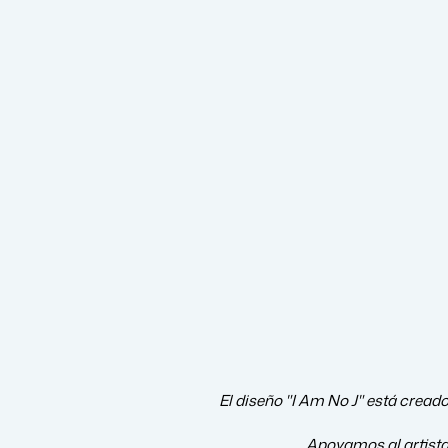
El diseño "I Am No J" está creado
Apoyamos al artist