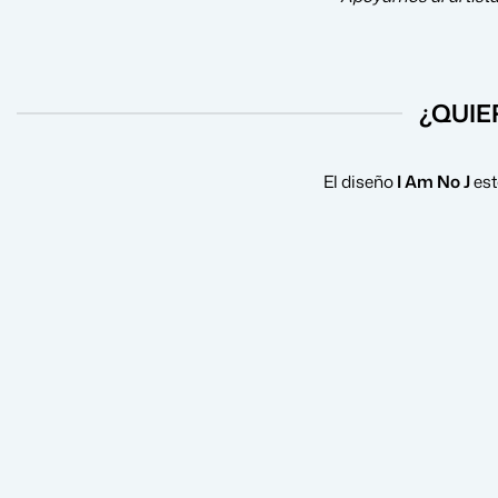
¿QUIE
El diseño
I Am No J
est