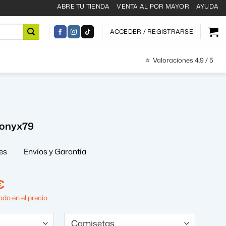
ABRE TU TIENDA
VENTA AL POR MAYOR
AYUDA
ACCEDER / REGISTRARSE
⭐
Valoraciones 4.9 / 5
ronyx79
es
Envíos y Garantía
El
€
precio
do en el precio
al
actual
es: