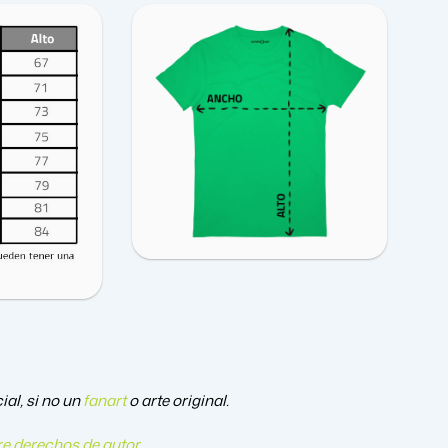
ial, si no un
fanart
o arte original.
e derechos de autor
.