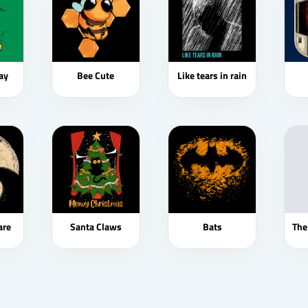
ay
Bee Cute
Like tears in rain
are
Santa Claws
Bats
The