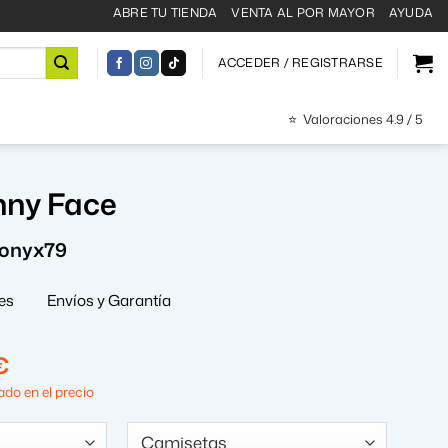
ABRE TU TIENDA
VENTA AL POR MAYOR
AYUDA
ACCEDER / REGISTRARSE
⭐
Valoraciones 4.9 / 5
nny Face
ronyx79
es
Envíos y Garantía
El
€
precio
do en el precio
al
actual
es: