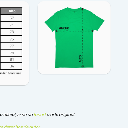
oficial, si no un
fanart
o arte original.
e derechos de autor
.