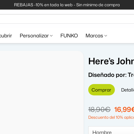
REBAJAS -10% en toda la web - Sin mínimo de compra
ubrir
Personalizar
FUNKO
Marcas
Here’s Joh
Diseñado por:
T
Comprar
Detall
El
18,90
€
16,99
precio
Descuento del 10% aplica
origin
era: