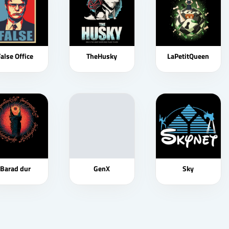
False Office
TheHusky
LaPetitQueen
Barad dur
GenX
Sky