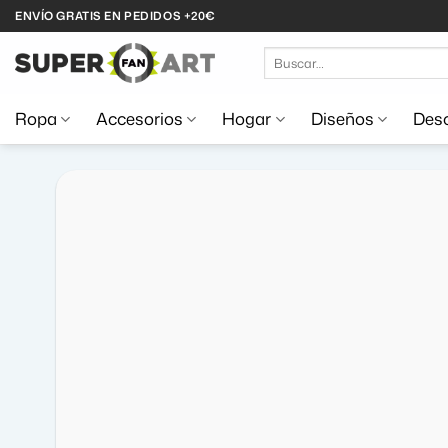
Saltar
ENVÍO GRATIS EN PEDIDOS +20€
al
Buscar
contenido
por:
Ropa
Accesorios
Hogar
Diseños
Desc