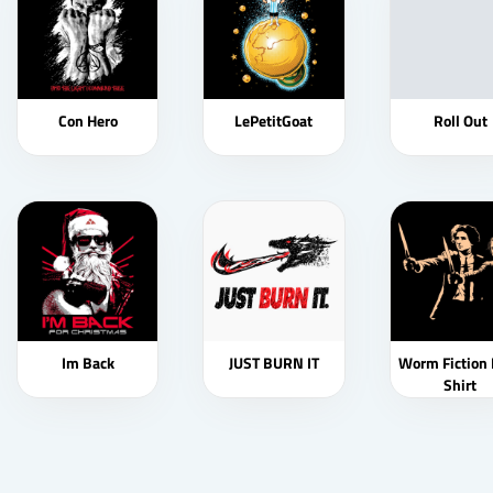
Con Hero
LePetitGoat
Roll Out
Im Back
JUST BURN IT
Worm Fiction 
Shirt