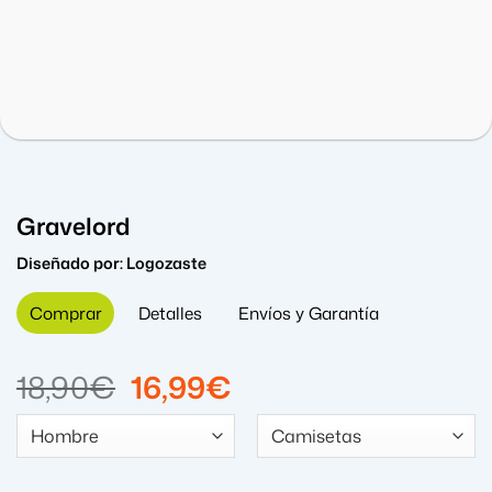
Gravelord
Diseñado por:
Logozaste
Comprar
Detalles
Envíos y Garantía
El
El
18,90
€
16,99
€
precio
precio
original
actual
era:
es: