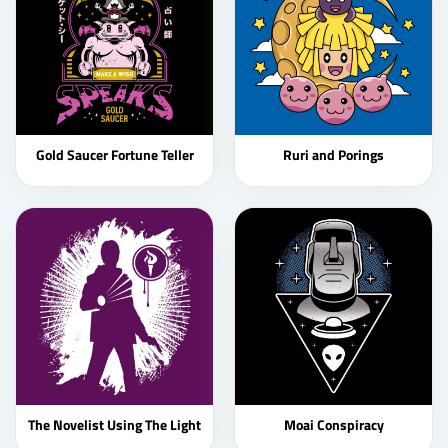
Gold Saucer Fortune Teller
Ruri and Porings
The Novelist Using The Light
Moai Conspiracy