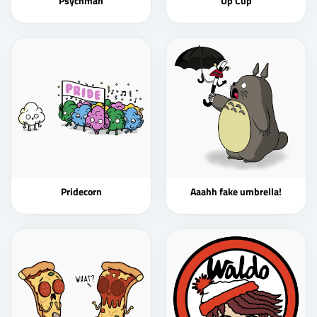
Psychman
Up Cup
Pridecorn
Aaahh fake umbrella!