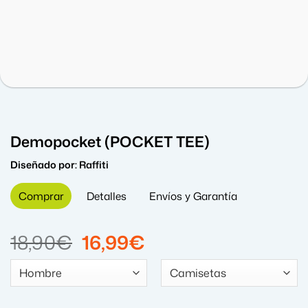
Demopocket (POCKET TEE)
Diseñado por:
Raffiti
Comprar
Detalles
Envíos y Garantía
El
El
18,90
€
16,99
€
precio
precio
original
actual
era:
es: