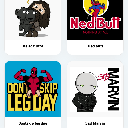
Its so fluffy
Ned butt
Dontskip leg day
Sad Marvin