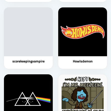
scorekeepingvampire
Howlsdemon