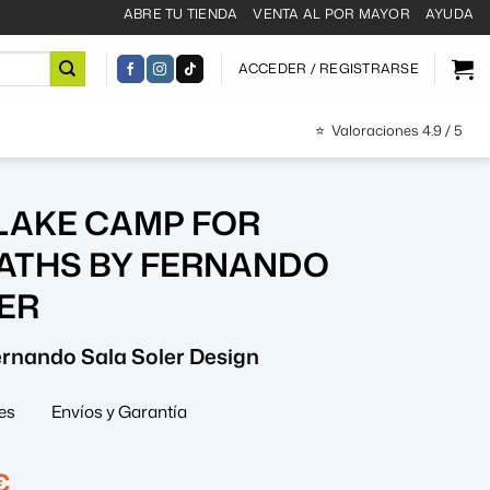
ABRE TU TIENDA
VENTA AL POR MAYOR
AYUDA
ACCEDER / REGISTRARSE
⭐
Valoraciones 4.9 / 5
LAKE CAMP FOR
ATHS BY FERNANDO
ER
rnando Sala Soler Design
es
Envíos y Garantía
El
€