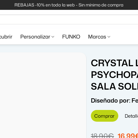
REBAJAS -10% en toda la web - Sin mínimo de compra
ubrir
Personalizar
FUNKO
Marcas
CRYSTAL 
PSYCHOP
SALA SOL
Diseñado por:
Fe
Comprar
Detall
El
18,90
€
16,99