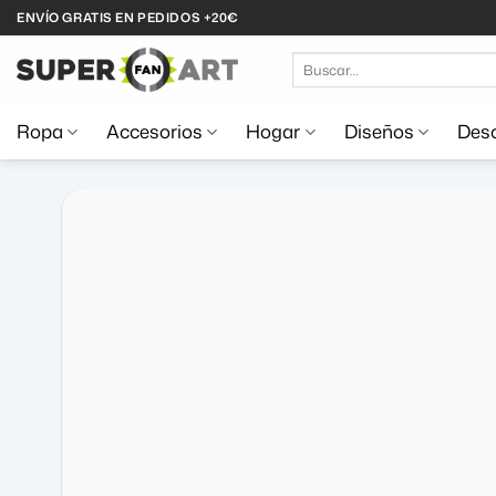
Saltar
ENVÍO GRATIS EN PEDIDOS +20€
al
Buscar
contenido
por:
Ropa
Accesorios
Hogar
Diseños
Desc