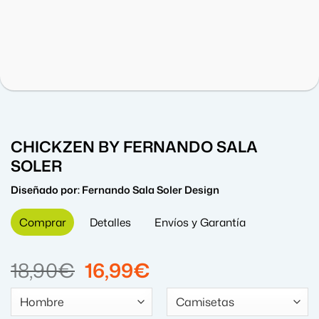
CHICKZEN BY FERNANDO SALA
SOLER
Diseñado por:
Fernando Sala Soler Design
Comprar
Detalles
Envíos y Garantía
El
El
18,90
€
16,99
€
precio
precio
original
actual