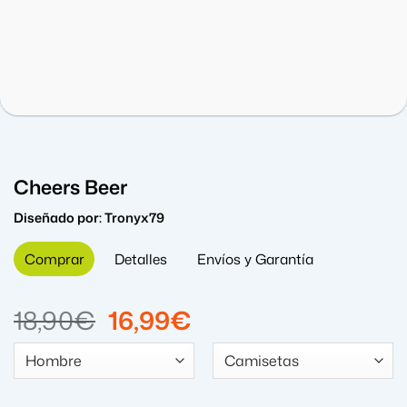
Cheers Beer
Diseñado por:
Tronyx79
Comprar
Detalles
Envíos y Garantía
El
El
18,90
€
16,99
€
precio
precio
original
actual
era:
es: