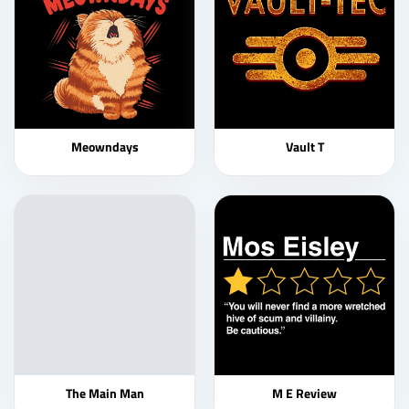
Meowndays
Vault T
The Main Man
M E Review