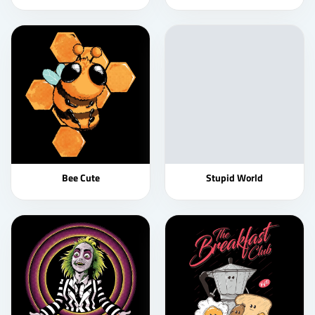
Bee Cute
Stupid World