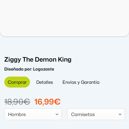
Ziggy The Demon King
Diseñado por:
Logozaste
Comprar
Detalles
Envíos y Garantía
El
El
18,90
€
16,99
€
precio
precio
original
actual
era:
es: