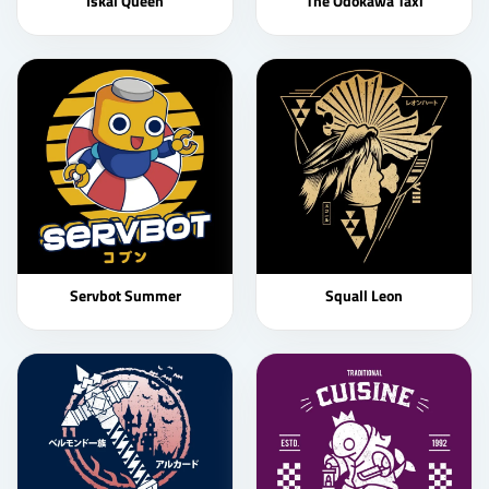
Iskal Queen
The Odokawa Taxi
Servbot Summer
Squall Leon