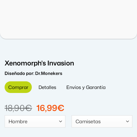
Xenomorph’s Invasion
Diseñado por:
Dr.Monekers
Comprar
Detalles
Envíos y Garantía
El
El
18,90
€
16,99
€
precio
precio
original
actual
era:
es: