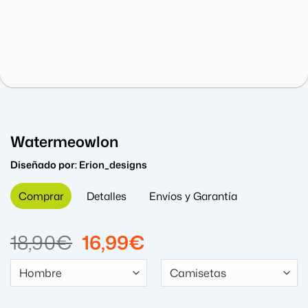
Watermeowlon
Diseñado por:
Erion_designs
Comprar
Detalles
Envíos y Garantía
El
El
18,90
€
16,99
€
precio
precio
original
actual
era:
es: