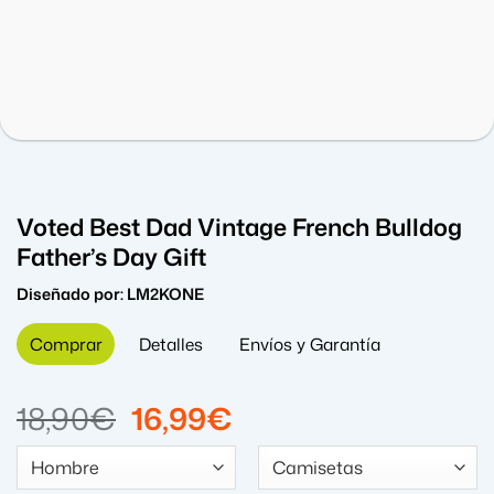
Voted Best Dad Vintage French Bulldog
Father’s Day Gift
Diseñado por:
LM2KONE
Comprar
Detalles
Envíos y Garantía
El
El
18,90
€
16,99
€
precio
precio
original
actual