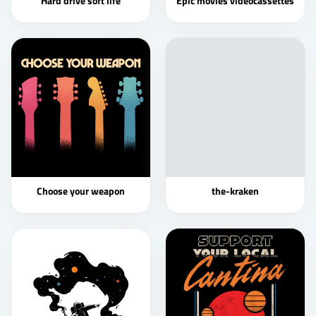
Hard drive soft life
Epic movies videocassettes
Choose your weapon
the-kraken