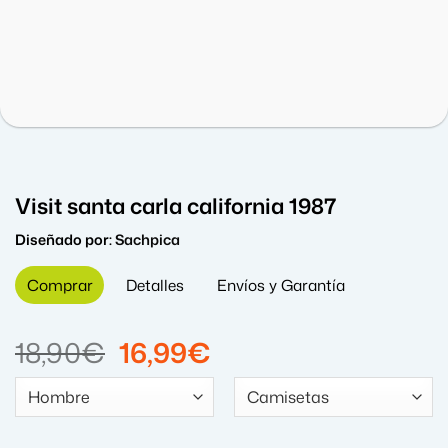
Visit santa carla california 1987
Diseñado por:
Sachpica
Comprar
Detalles
Envíos y Garantía
El
El
18,90
€
16,99
€
precio
precio
original
actual
era:
es: