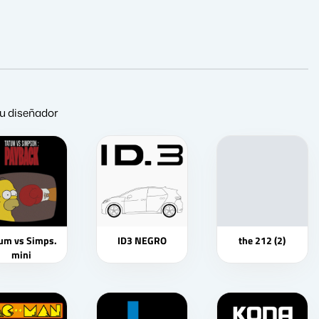
 su diseñador
um vs Simps.
ID3 NEGRO
the 212 (2)
mini