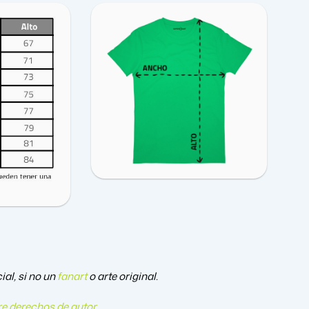
ial, si no un
fanart
o arte original.
e derechos de autor
.