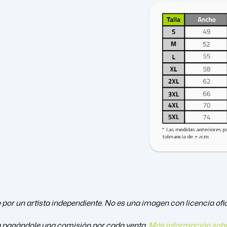
 por un artista independiente. No es una imagen con licencia ofic
a pagándole una comisión por cada venta.
Más información sobr