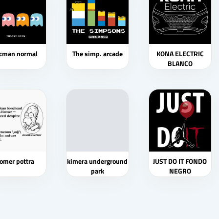
cman normal
The simp. arcade
KONA ELECTRIC
BLANCO
omer pottra
kimera underground
JUST DO IT FONDO
park
NEGRO