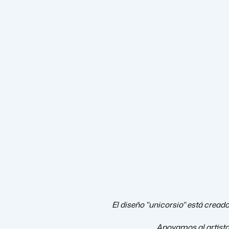
El diseño "unicorsio" está creado
Apoyamos al artist