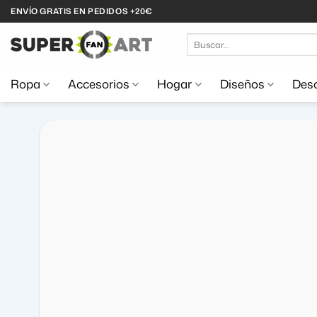
Saltar
ENVÍO GRATIS EN PEDIDOS +20€
al
Buscar
contenido
por:
Ropa
Accesorios
Hogar
Diseños
Desc