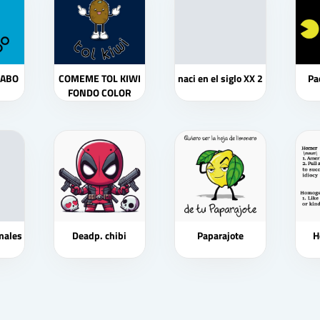
NABO
COMEME TOL KIWI
naci en el siglo XX 2
Pa
FONDO COLOR
males
Deadp. chibi
Paparajote
H