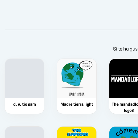
Si te ha gus
d. v. tio sam
Madre tierra light
The mandadlo
logo3