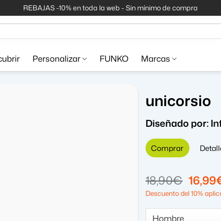
REBAJAS -10% en toda la web - Sin mínimo de compra
ubrir
Personalizar
FUNKO
Marcas
unicorsio
Diseñado por:
In
Comprar
Detall
El
18,90
€
16,99
precio
Descuento del 10% aplica
origin
era: