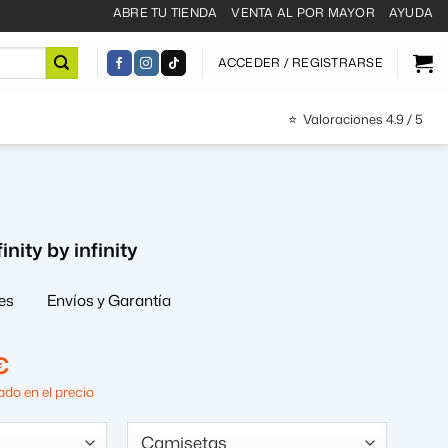
ABRE TU TIENDA
VENTA AL POR MAYOR
AYUDA
ACCEDER / REGISTRARSE
⭐
Valoraciones 4.9 / 5
finity by infinity
es
Envíos y Garantía
El
€
precio
do en el precio
al
actual
es: