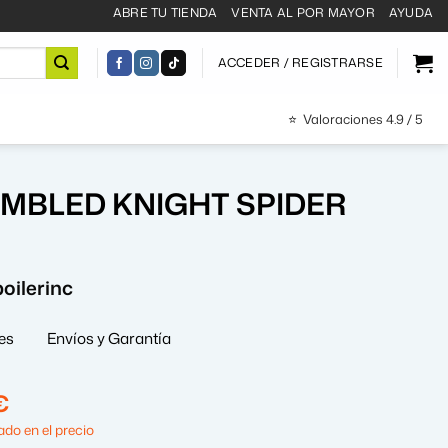
ABRE TU TIENDA
VENTA AL POR MAYOR
AYUDA
ACCEDER / REGISTRARSE
⭐
Valoraciones 4.9 / 5
MBLED KNIGHT SPIDER
oilerinc
es
Envíos y Garantía
El
€
precio
do en el precio
al
actual