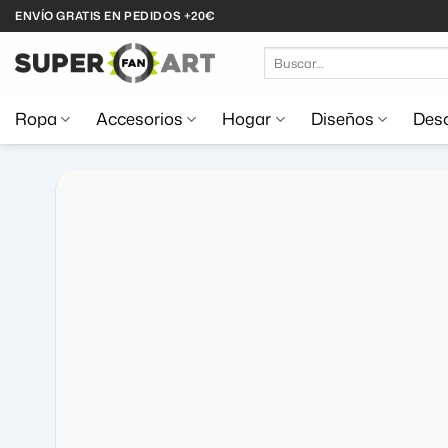
Saltar
ENVÍO GRATIS EN PEDIDOS +20€
al
Buscar
contenido
por:
Ropa
Accesorios
Hogar
Diseños
Desc