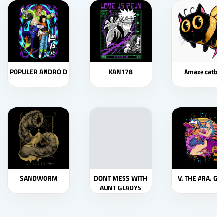
POPULER ANDROID
KAN178
Amaze cat
SANDWORM
DONT MESS WITH
V. THE ARA. 
AUNT GLADYS