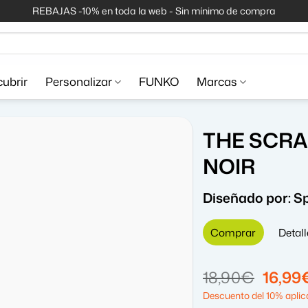
REBAJAS -10% en toda la web - Sin mínimo de compra
ubrir
Personalizar
FUNKO
Marcas
THE SCRA
NOIR
Diseñado por:
Sp
Comprar
Detall
El
18,90
€
16,99
precio
Descuento del 10% aplica
origin