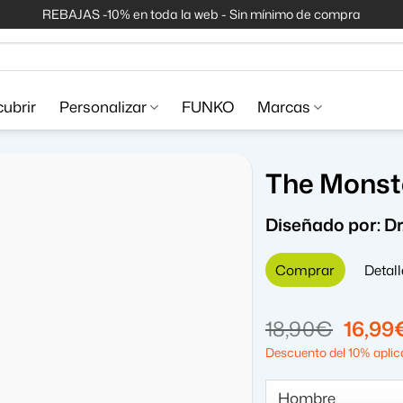
REBAJAS -10% en toda la web - Sin mínimo de compra
ubrir
Personalizar
FUNKO
Marcas
The Monst
Diseñado por:
D
Comprar
Detall
El
18,90
€
16,99
precio
Descuento del 10% aplica
origin
era: