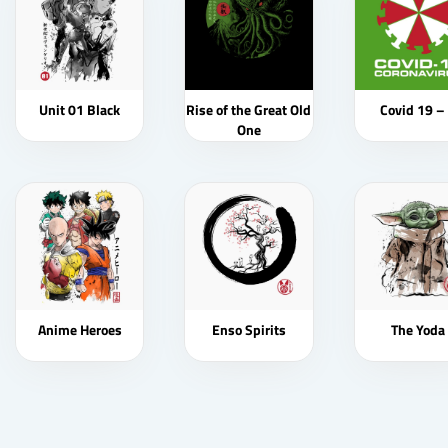
Unit 01 Black
Rise of the Great Old
Covid 19 –
One
Anime Heroes
Enso Spirits
The Yoda