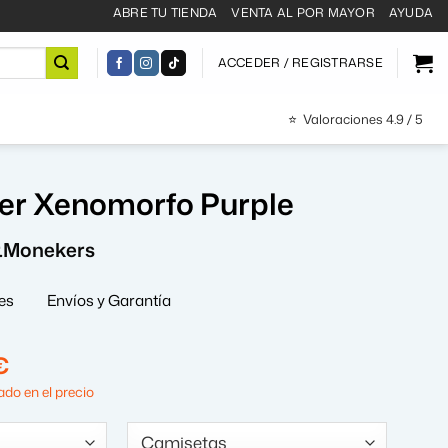
ABRE TU TIENDA
VENTA AL POR MAYOR
AYUDA
ACCEDER / REGISTRARSE
⭐
Valoraciones 4.9 / 5
er Xenomorfo Purple
r.Monekers
es
Envíos y Garantía
El
€
precio
do en el precio
al
actual
es: