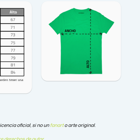
encia oficial, si no un
fanart
o arte original.
e derechos de autor
.