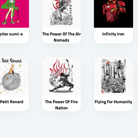
piter sumi-e
The Power Of The Air
Infinity Iron
Nomads
 Petit Renard
The Power Of Fire
Flying For Humanity
Nation