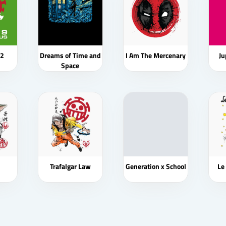
 2
Dreams of Time and
I Am The Mercenary
Ju
Space
Trafalgar Law
Generation x School
Le