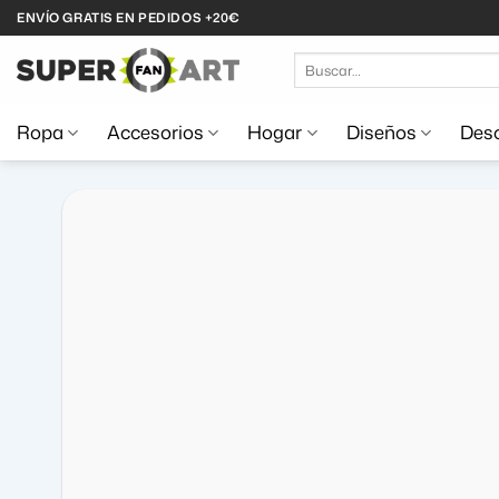
Saltar
ENVÍO GRATIS EN PEDIDOS +20€
al
Buscar
contenido
por:
Ropa
Accesorios
Hogar
Diseños
Desc