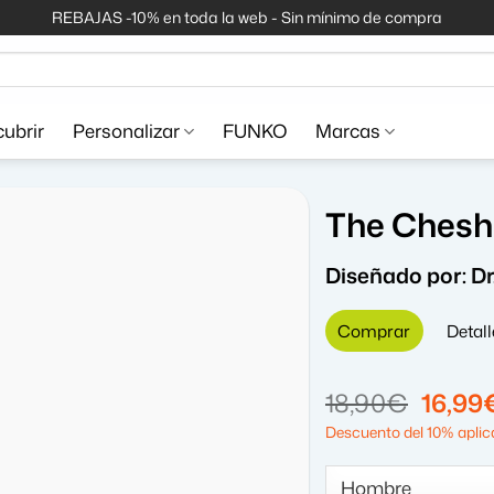
REBAJAS -10% en toda la web - Sin mínimo de compra
ubrir
Personalizar
FUNKO
Marcas
The Cheshi
Diseñado por:
D
Comprar
Detall
El
18,90
€
16,99
precio
Descuento del 10% aplica
origin
era: