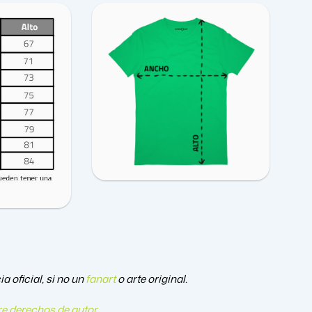
 oficial, si no un
fanart
o arte original.
e derechos de autor
.