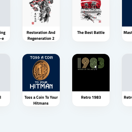
ing
Restoration And
The Best Battle
Mast
-e
Regeneration 2
l
Toss a Coin To Your
Retro 1983
Retr
Hitmans