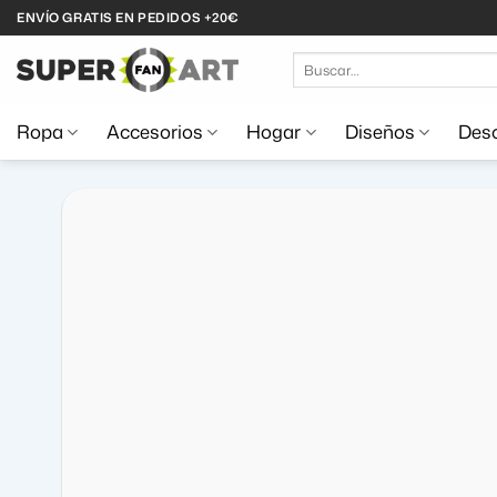
Saltar
ENVÍO GRATIS EN PEDIDOS +20€
al
Buscar
contenido
por:
Ropa
Accesorios
Hogar
Diseños
Desc