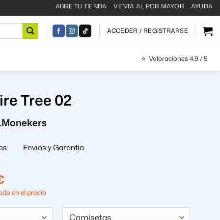
ABRE TU TIENDA
VENTA AL POR MAYOR
AYUDA
ACCEDER / REGISTRARSE
⭐
Valoraciones 4.9 / 5
re Tree 02
r.Monekers
es
Envíos y Garantía
El
€
precio
do en el precio
al
actual
es: