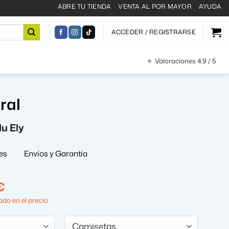
ABRE TU TIENDA
VENTA AL POR MAYOR
AYUDA
ACCEDER / REGISTRARSE
⭐
Valoraciones 4.9 / 5
ral
u Ely
es
Envíos y Garantía
El
€
precio
do en el precio
al
actual
es: