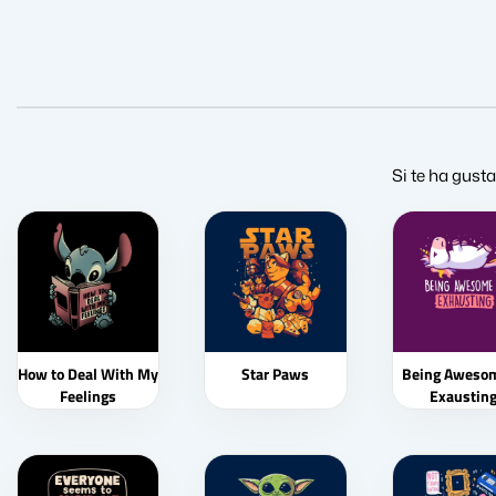
Si te ha gust
How to Deal With My
Star Paws
Being Awesom
Feelings
Exaustin