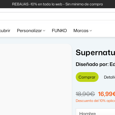
REBAJAS -10% en toda la web - Sin mínimo de compra
ubrir
Personalizar
FUNKO
Marcas
Supernatu
Diseñado por:
Ed
Comprar
Detall
El
18,90
€
16,99
precio
Descuento del 10% aplica
origin
era: