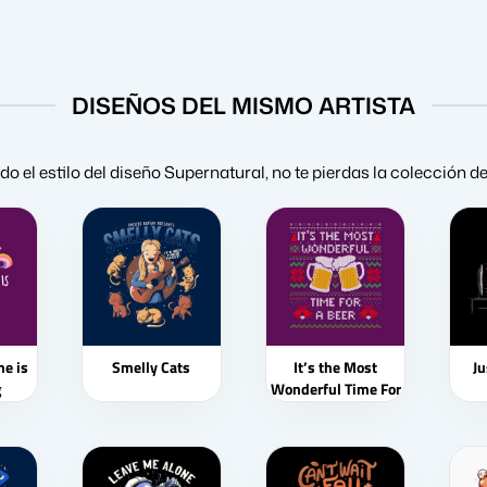
DISEÑOS DEL MISMO ARTISTA
ado el estilo del diseño Supernatural, no te pierdas la colección d
e is
Smelly Cats
It’s the Most
J
g
Wonderful Time For
a Beer