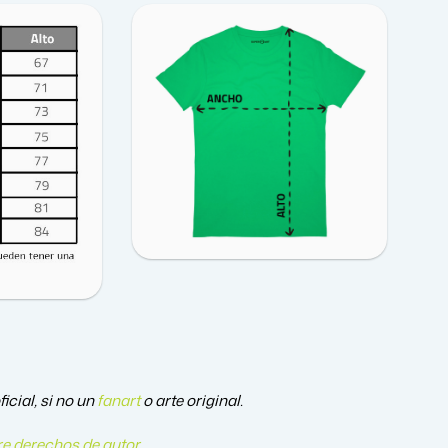
cial, si no un
fanart
o arte original.
e derechos de autor
.