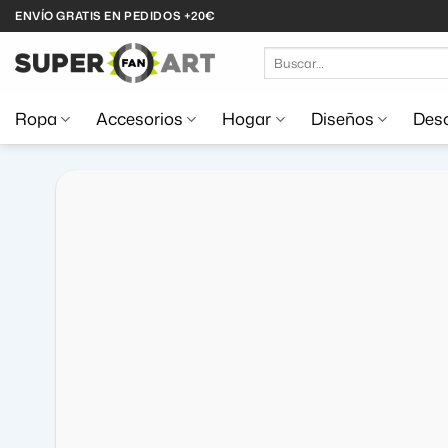
Saltar
ENVÍO GRATIS EN PEDIDOS +20€
al
Buscar
contenido
por:
Ropa
Accesorios
Hogar
Diseños
Desc