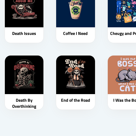
Death Issues
Coffee I Need
Cheugy and P
Death By
End of the Road
I Was the B
Overthinking