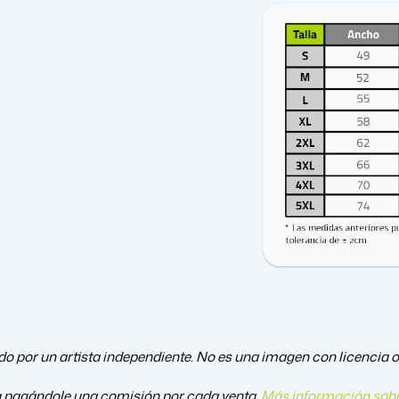
o por un artista independiente. No es una imagen con licencia ofi
a pagándole una comisión por cada venta.
Más información sobr