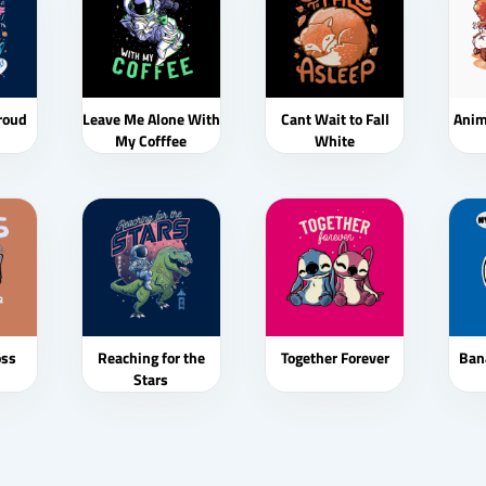
roud
Leave Me Alone With
Cant Wait to Fall
Ani
My Cofffee
White
oss
Reaching for the
Together Forever
Ban
Stars