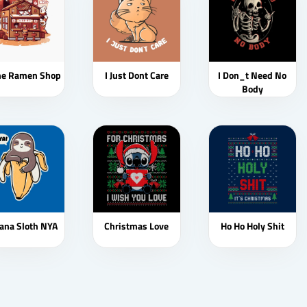
me Ramen Shop
I Just Dont Care
I Don_t Need No
Body
ana Sloth NYA
Christmas Love
Ho Ho Holy Shit