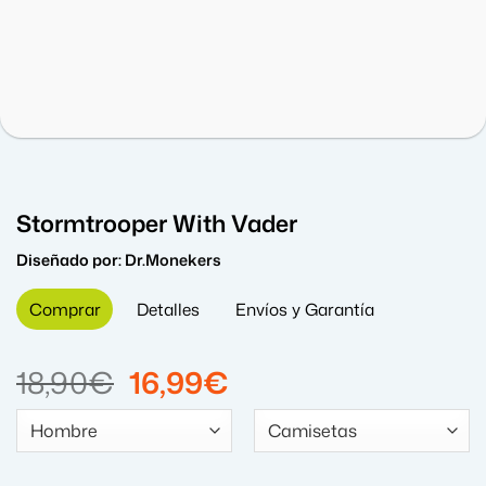
Stormtrooper With Vader
Diseñado por:
Dr.Monekers
Comprar
Detalles
Envíos y Garantía
El
El
18,90
€
16,99
€
precio
precio
original
actual
era:
es: