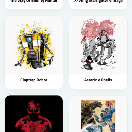
The Way Of Bounty Hunter
X-Wing Starfighter Vintage
Claptrap Robot
Asterix y Obelix