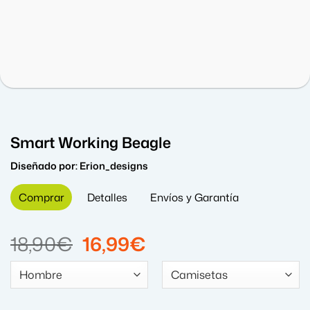
Smart Working Beagle
Diseñado por:
Erion_designs
Comprar
Detalles
Envíos y Garantía
El
El
18,90
€
16,99
€
precio
precio
original
actual
era:
es: