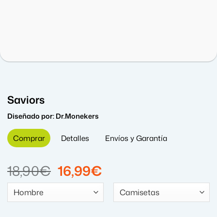
Saviors
Diseñado por:
Dr.Monekers
Comprar
Detalles
Envíos y Garantía
El
El
18,90
€
16,99
€
precio
precio
original
actual
era:
es: