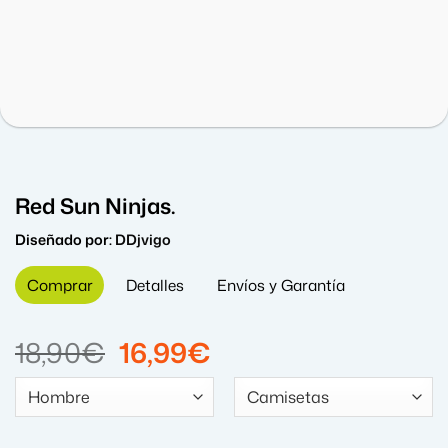
Red Sun Ninjas.
Diseñado por:
DDjvigo
Comprar
Detalles
Envíos y Garantía
El
El
18,90
€
16,99
€
precio
precio
original
actual
era:
es: