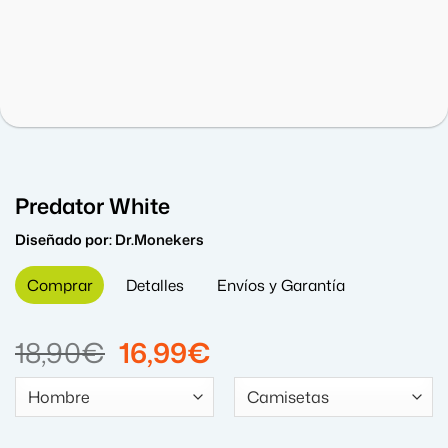
Predator White
Diseñado por:
Dr.Monekers
Comprar
Detalles
Envíos y Garantía
El
El
18,90
€
16,99
€
precio
precio
original
actual
era:
es: