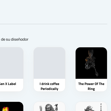
n de su diseñador
Gen X Label
I drink coffee
The Power Of The
Periodically
Ring