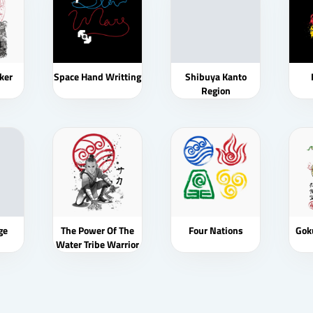
ker
Space Hand Writting
Shibuya Kanto
Region
ge
The Power Of The
Four Nations
Gok
Water Tribe Warrior