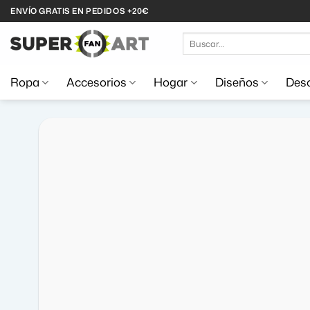
Saltar
ENVÍO GRATIS EN PEDIDOS +20€
al
Buscar
contenido
por:
Ropa
Accesorios
Hogar
Diseños
Desc