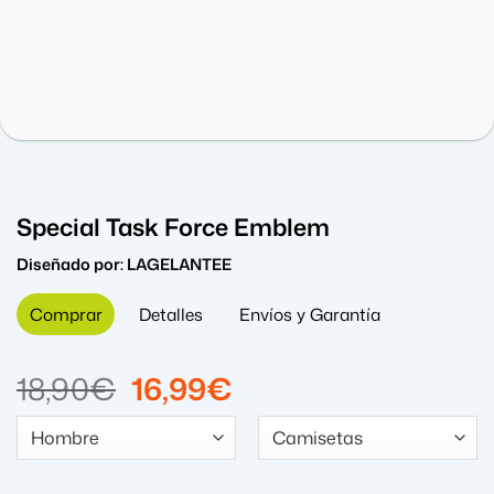
Special Task Force Emblem
Diseñado por:
LAGELANTEE
Comprar
Detalles
Envíos y Garantía
El
El
18,90
€
16,99
€
precio
precio
original
actual
era:
es: