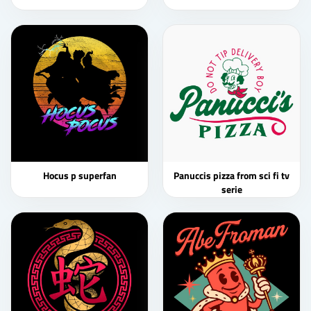
Hocus p superfan
Panuccis pizza from sci fi tv
serie