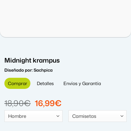
Midnight krampus
Diseñado por:
Sachpica
Comprar
Detalles
Envíos y Garantía
El
El
18,90
€
16,99
€
precio
precio
original
actual
era:
es: