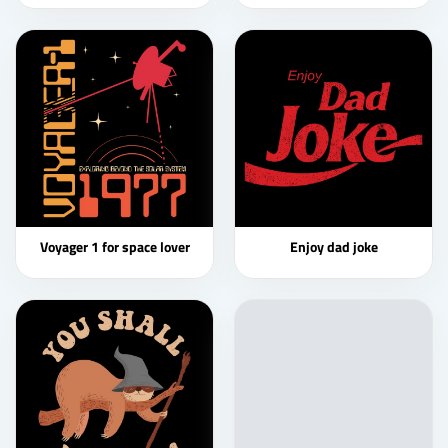
Voyager 1 for space lover
Enjoy dad joke