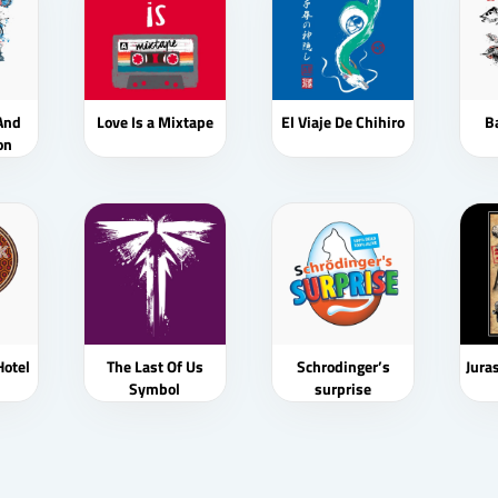
And
Love Is a Mixtape
El Viaje De Chihiro
B
on
r
Hotel
The Last Of Us
Schrodinger’s
Jura
Symbol
surprise