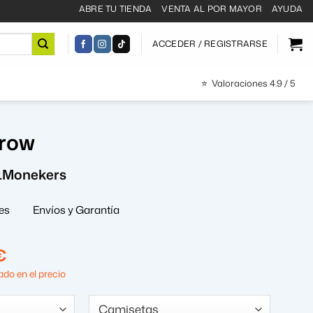
ABRE TU TIENDA
VENTA AL POR MAYOR
AYUDA
ACCEDER / REGISTRARSE
⭐
Valoraciones 4.9 / 5
rrow
r.Monekers
es
Envíos y Garantía
El
€
precio
do en el precio
al
actual
es: