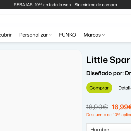
REBAJAS -10% en toda la web - Sin mínimo de compra
ubrir
Personalizar
FUNKO
Marcas
Little Spa
Diseñado por:
D
Comprar
Detall
El
18,90
€
16,99
precio
Descuento del 10% aplica
origin
era: