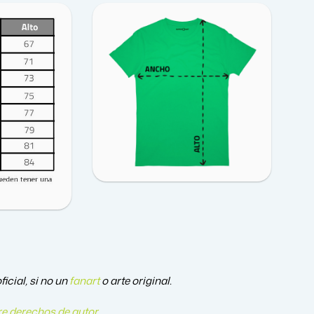
icial, si no un
fanart
o arte original.
e derechos de autor
.