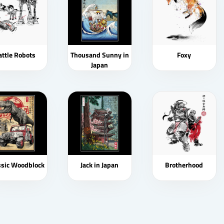
attle Robots
Thousand Sunny in
Foxy
Japan
ssic Woodblock
Jack in Japan
Brotherhood