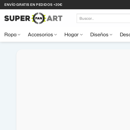
Saltar
ENVÍO GRATIS EN PEDIDOS +20€
al
Buscar
contenido
por:
Ropa
Accesorios
Hogar
Diseños
Desc