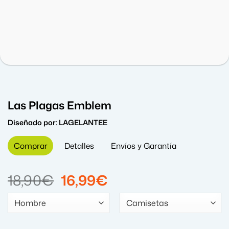
Las Plagas Emblem
Diseñado por:
LAGELANTEE
Comprar
Detalles
Envíos y Garantía
El
El
18,90
€
16,99
€
precio
precio
original
actual
era:
es: