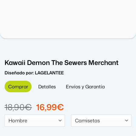
Kawaii Demon The Sewers Merchant
Diseñado por:
LAGELANTEE
Comprar
Detalles
Envíos y Garantía
El
El
18,90
€
16,99
€
precio
precio
original
actual
era:
es: