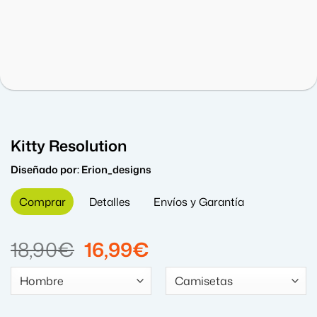
Kitty Resolution
Diseñado por:
Erion_designs
Comprar
Detalles
Envíos y Garantía
El
El
18,90
€
16,99
€
precio
precio
original
actual
era:
es: