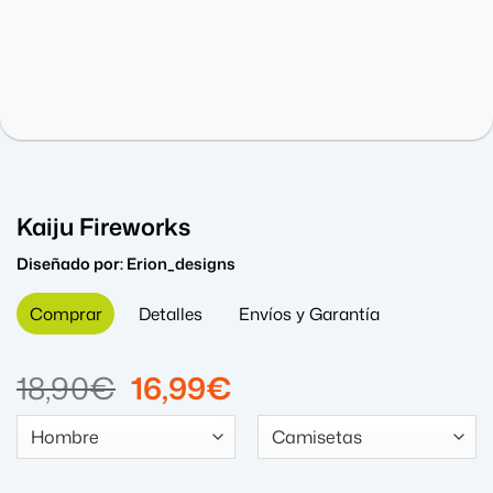
Kaiju Fireworks
Diseñado por:
Erion_designs
Comprar
Detalles
Envíos y Garantía
El
El
18,90
€
16,99
€
precio
precio
original
actual
era:
es: