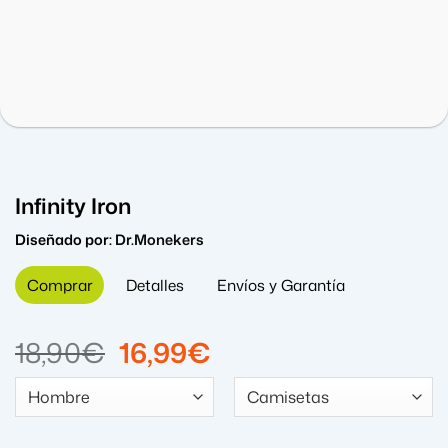
Infinity Iron
Diseñado por:
Dr.Monekers
Comprar
Detalles
Envíos y Garantía
El
El
18,90
€
16,99
€
precio
precio
original
actual
era:
es: