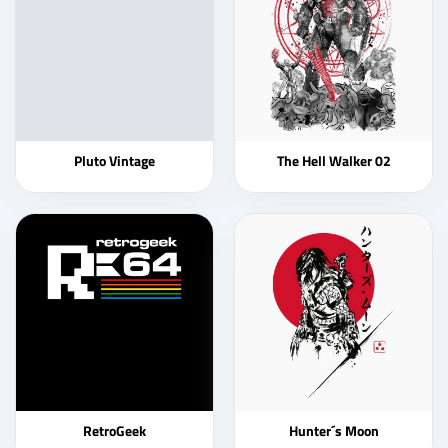
Pluto Vintage
The Hell Walker 02
RetroGeek
Hunter´s Moon