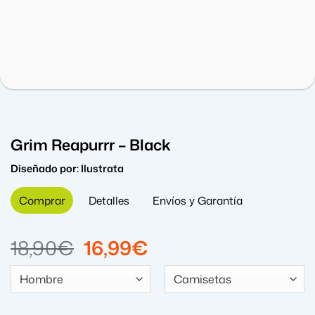
Grim Reapurrr – Black
Diseñado por:
Ilustrata
Comprar
Detalles
Envíos y Garantía
El
El
18,90
€
16,99
€
precio
precio
original
actual
era:
es: