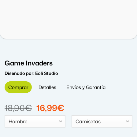
Game Invaders
Diseñado por:
Eoli Studio
Comprar
Detalles
Envíos y Garantía
El
El
18,90
€
16,99
€
precio
precio
original
actual
era:
es: