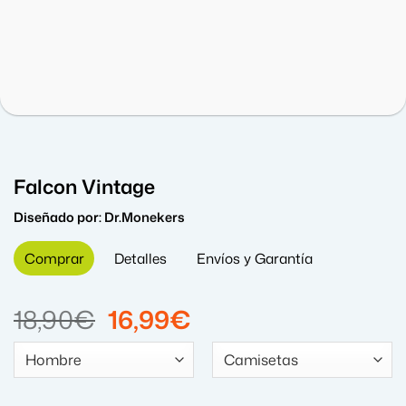
Falcon Vintage
Diseñado por:
Dr.Monekers
Comprar
Detalles
Envíos y Garantía
El
El
18,90
€
16,99
€
precio
precio
original
actual
era:
es: