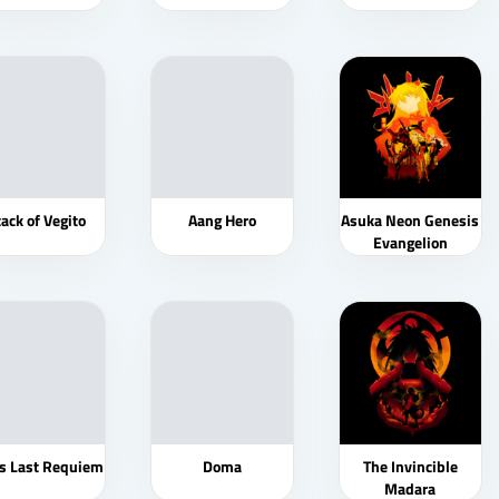
tack of Vegito
Aang Hero
Asuka Neon Genesis
Evangelion
s Last Requiem
Doma
The Invincible
Madara