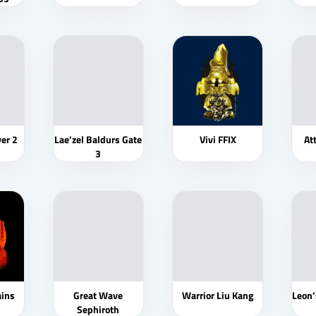
ver 2
Lae’zel Baldurs Gate
Vivi FFIX
At
3
ains
Great Wave
Warrior Liu Kang
Leon’
Sephiroth