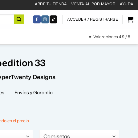
ABRE TU TIENDA
VENTA AL POR MAYOR
AYUDA
ACCEDER / REGISTRARSE
⭐
Valoraciones 4.9 / 5
edition 33
yperTwenty Designs
es
Envíos y Garantía
El
precio
do en el precio
al
actual
es: