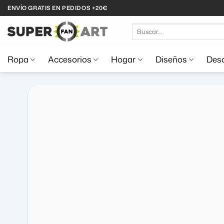
Saltar
ENVÍO GRATIS EN PEDIDOS +20€
al
Buscar
contenido
por:
Ropa
Accesorios
Hogar
Diseños
Desc