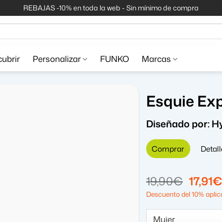
REBAJAS -10% en toda la web - Sin mínimo de compra
ubrir
Personalizar
FUNKO
Marcas
Esquie Exp
Diseñado por:
H
Comprar
Detall
El
19,90
€
17,91
€
precio
Descuento del 10% aplica
origin
era: