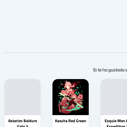
Si te ha gustado 
Astarion Baldurs
Kazuha Red Green
Esquie Mon 
Gate 3
Expedition 