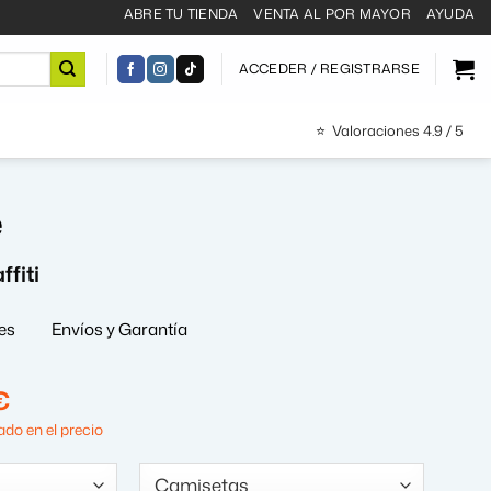
ABRE TU TIENDA
VENTA AL POR MAYOR
AYUDA
ACCEDER / REGISTRARSE
⭐
Valoraciones 4.9 / 5
e
ffiti
es
Envíos y Garantía
El
€
precio
do en el precio
al
actual
es: