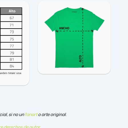
ial, si no un
fanart
o arte original.
e derechos de autor
.