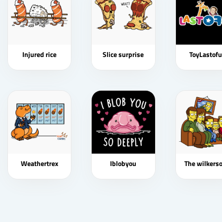
Injured rice
Slice surprise
ToyLastofu
Weathertrex
Iblobyou
The wilkers