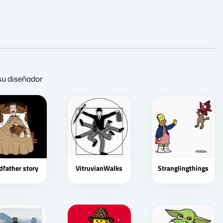
 su diseñador
dfather story
VitruvianWalks
Stranglingthings