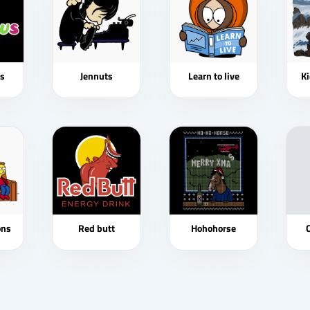
s
Jennuts
Learn to live
Ki
ons
Red butt
Hohohorse
C