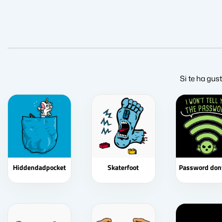
Si te ha gus
Hiddendadpocket
Skaterfoot
Password dont