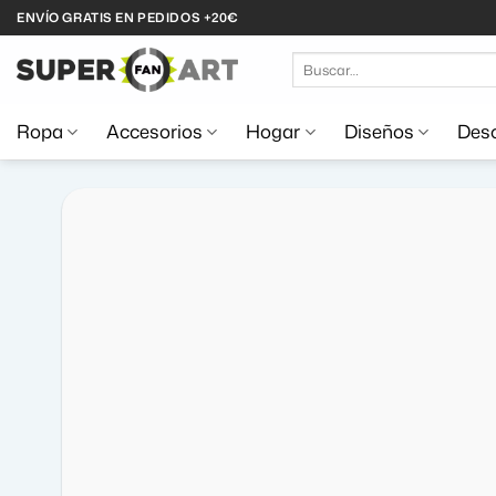
Saltar
ENVÍO GRATIS EN PEDIDOS +20€
al
Buscar
contenido
por:
Ropa
Accesorios
Hogar
Diseños
Desc