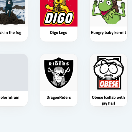
ck in the fog
Digo Lego
Hungry baby kermit
olorfulrain
DragonRiders
Obese (collab with
jay hai)