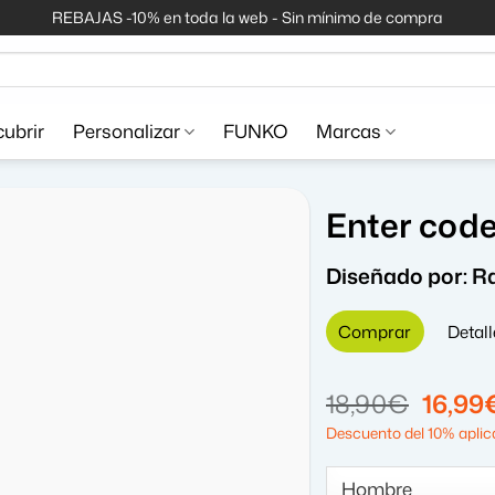
REBAJAS -10% en toda la web - Sin mínimo de compra
ubrir
Personalizar
FUNKO
Marcas
Enter cod
Diseñado por:
Ra
Comprar
Detall
El
18,90
€
16,99
precio
Descuento del 10% aplica
origin
era: