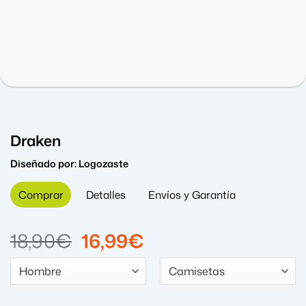
Draken
Diseñado por:
Logozaste
Comprar
Detalles
Envíos y Garantía
El
El
18,90
€
16,99
€
precio
precio
original
actual
era:
es: