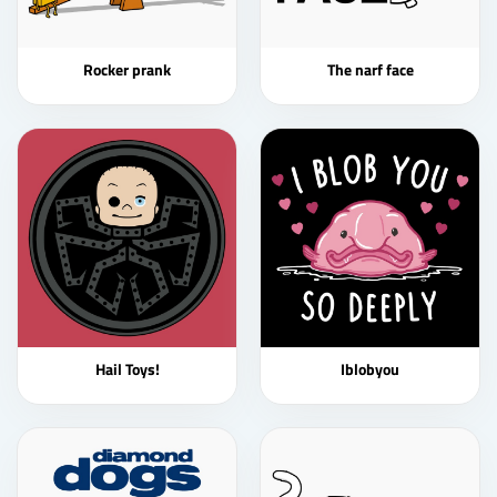
Rocker prank
The narf face
Hail Toys!
Iblobyou