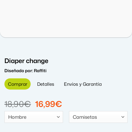
Diaper change
Diseñado por:
Raffiti
Comprar
Detalles
Envíos y Garantía
El
El
18,90
€
16,99
€
precio
precio
original
actual
era:
es: