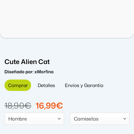
Cute Alien Cat
Diseñado por:
xMorfina
Comprar
Detalles
Envíos y Garantía
El
El
18,90
€
16,99
€
precio
precio
original
actual
era:
es: